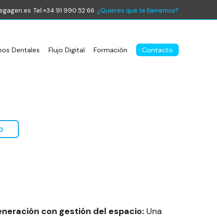
egagen.es
Tel:+34 91 990 52 66
¿Quieres que te llamemos?
pos Dentales
Flujo Digital
Formación
Contacto
o
neración con gestión del espacio:
Una