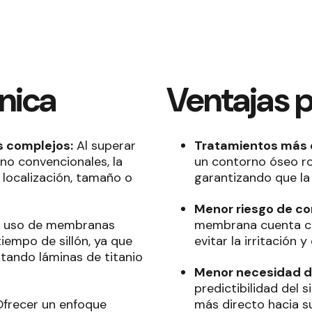
ínica
Ventajas p
s complejos:
Al superar
Tratamientos más 
no convencionales, la
un contorno óseo ro
r localización, tamaño o
garantizando que la
Menor riesgo de co
l uso de membranas
membrana cuenta co
empo de sillón, ya que
evitar la irritación 
tando láminas de titanio
Menor necesidad de
predictibilidad del 
frecer un enfoque
más directo hacia s