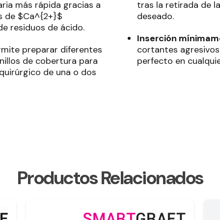
ria más rápida gracias a
tras la retirada de 
s de
$Ca^{2+}$
deseado
.
 de residuos de ácido
.
Inserción mínimame
mite preparar diferentes
cortantes agresivos
rnillos de cobertura para
perfecto en cualqui
quirúrgico de una o dos
Productos Relacionados