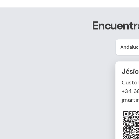
Encuentra
Jésic
Custo
+34 6
jmart