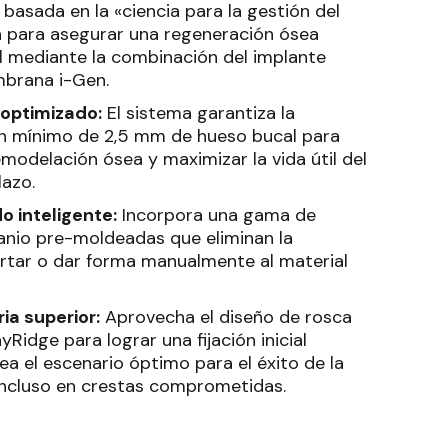
basada en la «ciencia para la gestión del
a para asegurar una regeneración ósea
l mediante la combinación del implante
mbrana i-Gen
.
 optimizado:
El sistema garantiza la
n mínimo de 2,5 mm de hueso bucal para
emodelación ósea y maximizar la vida útil del
lazo
.
 inteligente:
Incorpora una gama de
nio pre-moldeadas que eliminan la
rtar o dar forma manualmente al material
ia superior:
Aprovecha el diseño de rosca
Ridge para lograr una fijación inicial
rea el escenario óptimo para el éxito de la
ncluso en crestas comprometidas
.