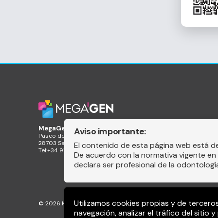
MegaGen Iberia S.L
Aviso importante:
Paseo de Europa 26, 1ª planta Oficina 3
28703 San Sebastián de los Reyes (Madrid)
El contenido de esta página web está d
Tel:+34 91 990 52 66
De acuerdo con la normativa vigente en 
declara ser profesional de la odontologí
Utilizamos cookies propias y de tercero
© 2026 Megagen Iberia S.L.
Todos los derechos reservados
navegación, analizar el tráfico del sitio 