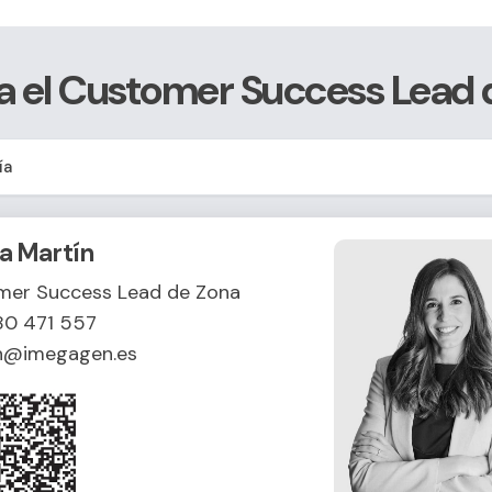
 el Customer Success Lead 
a Martín
mer Success Lead de Zona
80 471 557
in@imegagen.es