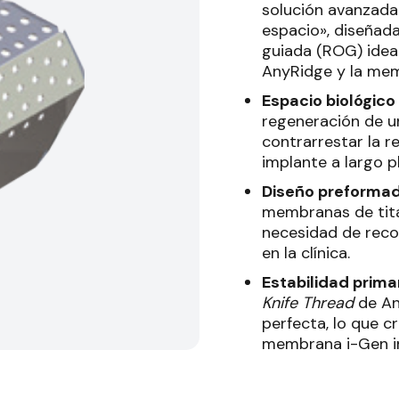
solución avanzada 
espacio», diseñad
guiada (ROG) idea
AnyRidge y la me
Espacio biológico
regeneración de u
contrarrestar la r
implante a largo p
Diseño preformado
membranas de tita
necesidad de reco
en la clínica
.
Estabilidad primar
Knife Thread
de Any
perfecta, lo que c
membrana i-Gen i