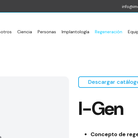
info@im
sotros
Ciencia
Personas
Implantología
Regeneración
Equi
Descargar catálog
I-Gen
Concepto de rege