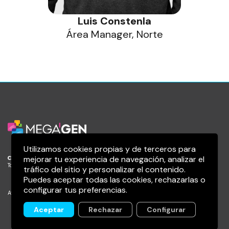
Luis Constenla
Área Manager, Norte
Utilizamos cookies propias y de terceros para
mejorar tu experiencia de navegación, analizar el
© 2026 Megagen Iberia S.L.
Todos los derechos reservados
tráfico del sitio y personalizar el contenido.
Puedes aceptar todas las cookies, rechazarlas o
configurar tus preferencias.
Aviso legal
Política de privacidad
Política de cookies
Aceptar
Rechazar
Configurar