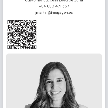
Customer Success Lead de Zona
+34 680 471 557
jmartin@imegagen.es