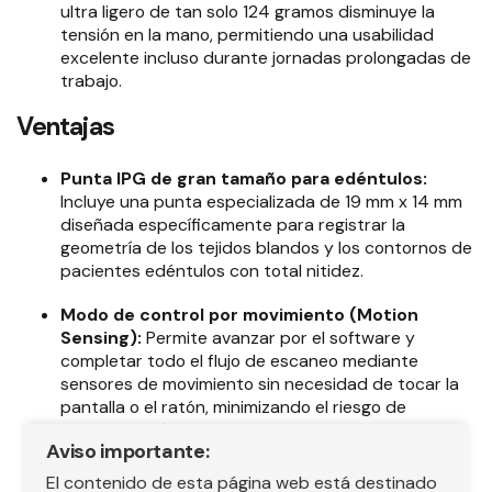
ultra ligero de tan solo 124 gramos disminuye la
tensión en la mano, permitiendo una usabilidad
excelente incluso durante jornadas prolongadas de
trabajo
.
Ventajas
Punta IPG de gran tamaño para edéntulos:
Incluye una punta especializada de 19 mm x 14 mm
diseñada específicamente para registrar la
geometría de los tejidos blandos y los contornos de
pacientes edéntulos con total nitidez
.
Modo de control por movimiento (Motion
Sensing):
Permite avanzar por el software y
completar todo el flujo de escaneo mediante
sensores de movimiento sin necesidad de tocar la
pantalla o el ratón, minimizando el riesgo de
contaminación cruzada
.
Aviso importante:
Plataforma SHINING 3D Dental Cloud:
Ofrece
El contenido de esta página web está destinado