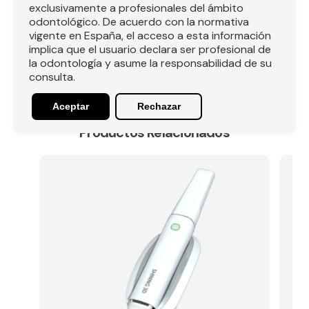
almacenamiento sistemático en la nube para el
exclusivamente a profesionales del ámbito
seguimiento a largo plazo de los cambios orales del
odontológico. De acuerdo con la normativa
paciente, facilitando además la exportación de
vigente en España, el acceso a esta información
archivos STL, OBJ y PLY.
implica que el usuario declara ser profesional de
la odontología y asume la responsabilidad de su
consulta.
Aceptar
Rechazar
Productos Relacionados