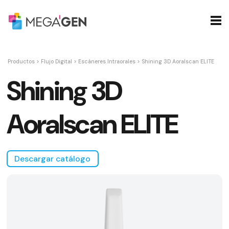
Productos
>
Flujo Digital
>
Escáneres Intraorales
>
Shining 3D Aoralscan ELITE
Shining 3D
Aoralscan ELITE
Descargar catálogo